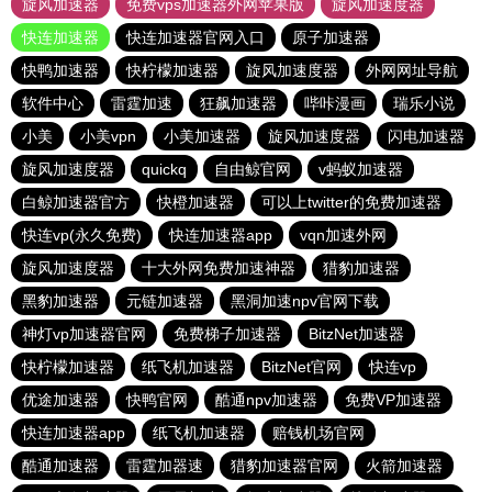
旋风加速器
免费vps加速器外网苹果版
旋风加速度器
快连加速器
快连加速器官网入口
原子加速器
快鸭加速器
快柠檬加速器
旋风加速度器
外网网址导航
软件中心
雷霆加速
狂飙加速器
哔咔漫画
瑞乐小说
小美
小美vpn
小美加速器
旋风加速度器
闪电加速器
旋风加速度器
quickq
自由鲸官网
v蚂蚁加速器
白鲸加速器官方
快橙加速器
可以上twitter的免费加速器
快连vp(永久免费)
快连加速器app
vqn加速外网
旋风加速度器
十大外网免费加速神器
猎豹加速器
黑豹加速器
元链加速器
黑洞加速npv官网下载
神灯vp加速器官网
免费梯子加速器
BitzNet加速器
快柠檬加速器
纸飞机加速器
BitzNet官网
快连vp
优途加速器
快鸭官网
酷通npv加速器
免费VP加速器
快连加速器app
纸飞机加速器
赔钱机场官网
酷通加速器
雷霆加器速
猎豹加速器官网
火箭加速器