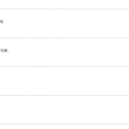
绩。
有玩腻。