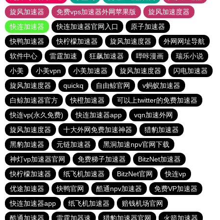
旋风加速器
免费vps加速器外网苹果版
旋风加速度器
快连加速器
快连加速器官网入口
原子加速器
快鸭加速器
快柠檬加速器
旋风加速度器
外网网址导航
软件中心
雷霆加速
狂飙加速器
哔咔漫画
瑞乐小说
小美
小美vpn
小美加速器
旋风加速度器
闪电加速器
旋风加速度器
quickq
自由鲸官网
v蚂蚁加速器
白鲸加速器官方
快橙加速器
可以上twitter的免费加速器
快连vp(永久免费)
快连加速器app
vqn加速外网
旋风加速度器
十大外网免费加速神器
猎豹加速器
黑豹加速器
元链加速器
黑洞加速npv官网下载
神灯vp加速器官网
免费梯子加速器
BitzNet加速器
快柠檬加速器
纸飞机加速器
BitzNet官网
快连vp
优途加速器
快鸭官网
酷通npv加速器
免费VP加速器
快连加速器app
纸飞机加速器
赔钱机场官网
酷通加速器
雷霆加器速
猎豹加速器官网
火箭加速器