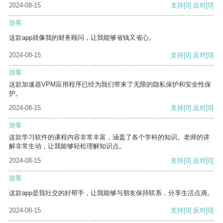
2024-08-15
支持
[0]
反对
[0]
游客
这款app就像我的财务顾问，让我能够省钱又省心。
2024-08-15
支持
[0]
反对
[0]
游客
这款加速器VPM应用程序已经为我们带来了无限的隐私保护和安全性保
护。
2024-08-15
支持
[0]
反对
[0]
游客
这款学习软件的课程内容非常丰富，涵盖了各个学科的知识。老师的讲
解非常生动，让我能够轻松理解知识点。
2024-08-15
支持
[0]
反对
[0]
游客
这款app是我社交的好帮手，让我能够与朋友保持联系，分享生活点滴。
2024-08-15
支持
[0]
反对
[0]