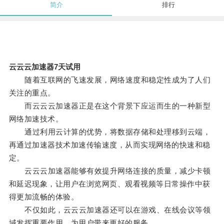
简介
排行
云云云加速器7天试用
随着互联网的飞速发展，网络速度和稳定性成为了人们
关注的重点。
而云云云加速器正是在这个背景下应运而生的一种新型
网络加速技术。
通过利用云计算的优势，将数据存储和处理移到云端，
再通过加速器技术加速传输速度，从而实现网络的快速和稳
定。
云云云加速器能够有效提升网络连接的质量，减少卡顿
和延迟现象，让用户在浏览网页、观看视频等日常操作中获
得更加流畅的体验。
不仅如此，云云云加速器还可以在游戏、在线会议等领
域发挥重要作用，为用户带来更好的服务。