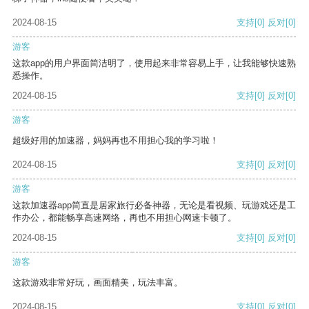
2024-08-15
支持
[0]
反对
[0]
游客
这款app的用户界面简洁明了，使用起来非常容易上手，让我能够快速熟
悉操作。
2024-08-15
支持
[0]
反对
[0]
游客
超级好用的加速器，妈妈再也不用担心我的学习啦！
2024-08-15
支持
[0]
反对
[0]
游客
这款加速器app简直是居家旅行必备神器，无论是看视频、玩游戏还是工
作办公，都能畅享高速网络，再也不用担心网速卡顿了。
2024-08-15
支持
[0]
反对
[0]
游客
这款游戏非常好玩，画面精美，玩法丰富。
2024-08-15
支持
[0]
反对
[0]