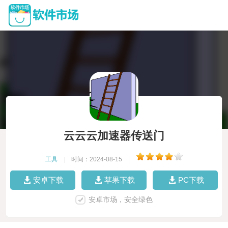
云云云加速器传送门
工具
|
时间：2024-08-15
|
安卓下载
苹果下载
PC下载
安卓市场，安全绿色