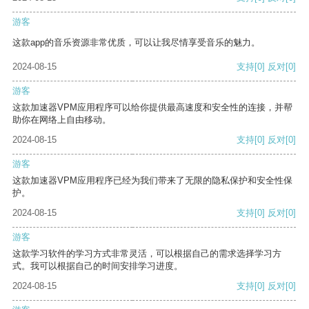
游客
这款app的音乐资源非常优质，可以让我尽情享受音乐的魅力。
2024-08-15
支持
[0]
反对
[0]
游客
这款加速器VPM应用程序可以给你提供最高速度和安全性的连接，并帮
助你在网络上自由移动。
2024-08-15
支持
[0]
反对
[0]
游客
这款加速器VPM应用程序已经为我们带来了无限的隐私保护和安全性保
护。
2024-08-15
支持
[0]
反对
[0]
游客
这款学习软件的学习方式非常灵活，可以根据自己的需求选择学习方
式。我可以根据自己的时间安排学习进度。
2024-08-15
支持
[0]
反对
[0]