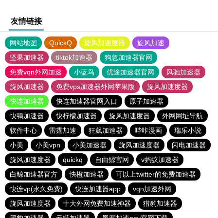
友情链接
网站地图
QuickQ
旋风加速度器
旋风加速
坚果加速器
tiktok加速器
狗急加速器官网
免费vqn外网加速
小蓝鸟
优途加速器官网
风驰加速器
旋风加速器
免费vps加速器外网苹果版
旋风加速度器
快连加速器
快连加速器官网入口
原子加速器
快鸭加速器
快柠檬加速器
旋风加速度器
外网网址导航
软件中心
雷霆加速
狂飙加速器
哔咔漫画
瑞乐小说
小美
小美vpn
小美加速器
旋风加速度器
闪电加速器
旋风加速度器
quickq
自由鲸官网
v蚂蚁加速器
白鲸加速器官方
快橙加速器
可以上twitter的免费加速器
快连vp(永久免费)
快连加速器app
vqn加速外网
旋风加速度器
十大外网免费加速神器
猎豹加速器