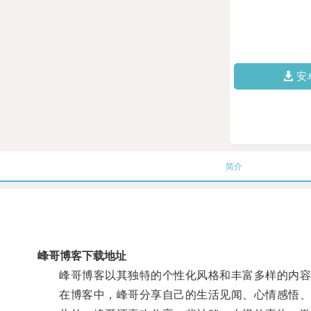
安
简介
峰哥博客下载地址
峰哥博客以其独特的个性化风格和丰富多样的内容
在博客中，峰哥分享自己的生活见闻、心情感悟、