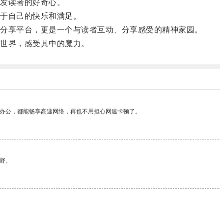
发读者的好奇心。
于自己的快乐和满足。
分享平台，更是一个与读者互动、分享感受的精神家园。
世界，感受其中的魔力。
作办公，都能畅享高速网络，再也不用担心网速卡顿了。
野。