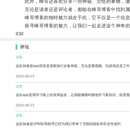
此外，峰哥还喜欢分享一些神秘、古怪的事物，激
无论是读者还是评论者，都能在峰哥博客中找到属
峰哥博客的独特魅力就在于此，它不仅是一个信息
探寻峰哥博客的魅力，让我们一起走进这个神奇的
#3#
评论
游客
这款加速器app简直是居家旅行必备神器，无论是看视频、玩游戏还是工
2024-08-23
游客
这款app是我学习路上的良师益友，让我能够随时随地学习新知识，拓宽视
2024-08-23
游客
这款加速器VPM应用程序已经为我们带来了无限的隐私和安全性保护。