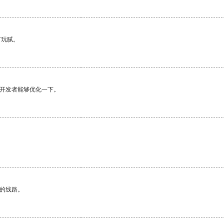
有玩腻。
望开发者能够优化一下。
区的线路。