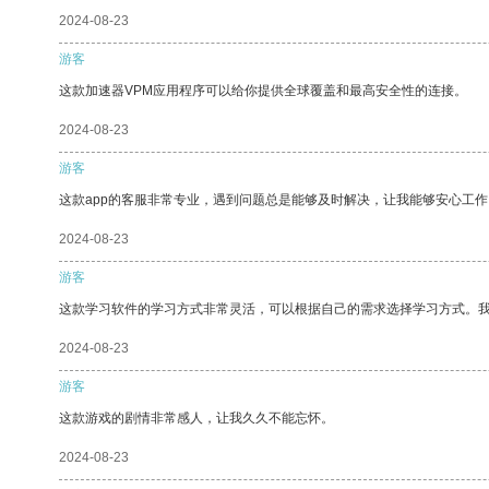
2024-08-23
游客
这款加速器VPM应用程序可以给你提供全球覆盖和最高安全性的连接。
2024-08-23
游客
这款app的客服非常专业，遇到问题总是能够及时解决，让我能够安心工作
2024-08-23
游客
这款学习软件的学习方式非常灵活，可以根据自己的需求选择学习方式。
2024-08-23
游客
这款游戏的剧情非常感人，让我久久不能忘怀。
2024-08-23