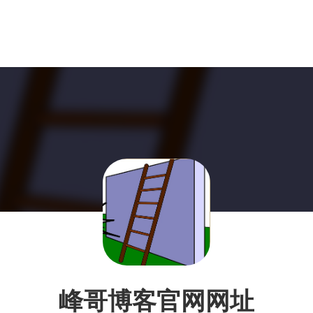
峰哥博客官网网址