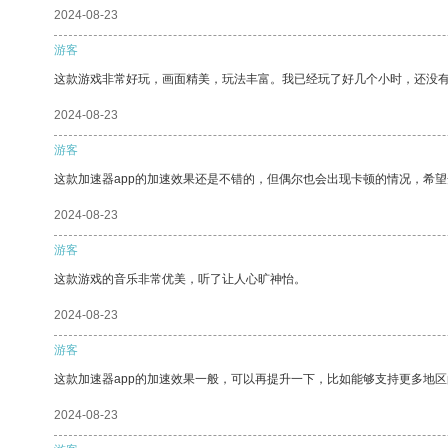
2024-08-23
游客
这款游戏非常好玩，画面精美，玩法丰富。我已经玩了好几个小时，还没
2024-08-23
游客
这款加速器app的加速效果还是不错的，但偶尔也会出现卡顿的情况，希
2024-08-23
游客
这款游戏的音乐非常优美，听了让人心旷神怡。
2024-08-23
游客
这款加速器app的加速效果一般，可以再提升一下，比如能够支持更多地
2024-08-23