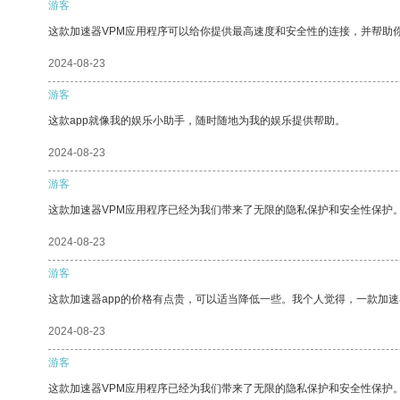
游客
这款加速器VPM应用程序可以给你提供最高速度和安全性的连接，并帮助
2024-08-23
游客
这款app就像我的娱乐小助手，随时随地为我的娱乐提供帮助。
2024-08-23
游客
这款加速器VPM应用程序已经为我们带来了无限的隐私保护和安全性保护
2024-08-23
游客
这款加速器app的价格有点贵，可以适当降低一些。我个人觉得，一款加速
2024-08-23
游客
这款加速器VPM应用程序已经为我们带来了无限的隐私保护和安全性保护