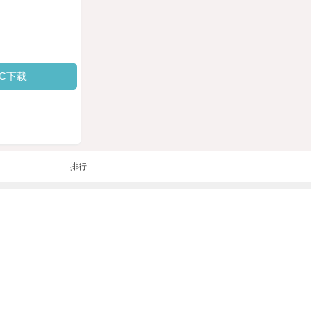
PC下载
排行