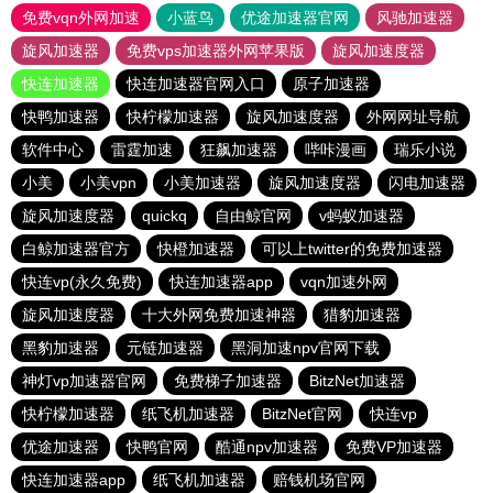
免费vqn外网加速
小蓝鸟
优途加速器官网
风驰加速器
旋风加速器
免费vps加速器外网苹果版
旋风加速度器
快连加速器
快连加速器官网入口
原子加速器
快鸭加速器
快柠檬加速器
旋风加速度器
外网网址导航
软件中心
雷霆加速
狂飙加速器
哔咔漫画
瑞乐小说
小美
小美vpn
小美加速器
旋风加速度器
闪电加速器
旋风加速度器
quickq
自由鲸官网
v蚂蚁加速器
白鲸加速器官方
快橙加速器
可以上twitter的免费加速器
快连vp(永久免费)
快连加速器app
vqn加速外网
旋风加速度器
十大外网免费加速神器
猎豹加速器
黑豹加速器
元链加速器
黑洞加速npv官网下载
神灯vp加速器官网
免费梯子加速器
BitzNet加速器
快柠檬加速器
纸飞机加速器
BitzNet官网
快连vp
优途加速器
快鸭官网
酷通npv加速器
免费VP加速器
快连加速器app
纸飞机加速器
赔钱机场官网