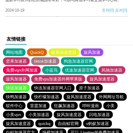
2024-10-19
支持
[0]
反对
[0]
友情链接
网站地图
QuickQ
旋风加速度器
旋风加速
坚果加速器
tiktok加速器
狗急加速器官网
免费vqn外网加速
小蓝鸟
优途加速器官网
风驰加速器
旋风加速器
免费vps加速器外网苹果版
旋风加速度器
快连加速器
快连加速器官网入口
原子加速器
快鸭加速器
快柠檬加速器
旋风加速度器
外网网址导航
软件中心
雷霆加速
狂飙加速器
哔咔漫画
小美
小美vpn
小美加速器
旋风加速度器
闪电加速器
旋风加速度器
quickq
自由鲸官网
v蚂蚁加速器
白鲸加速器官方
快橙加速器
可以上twitter的免费加速器