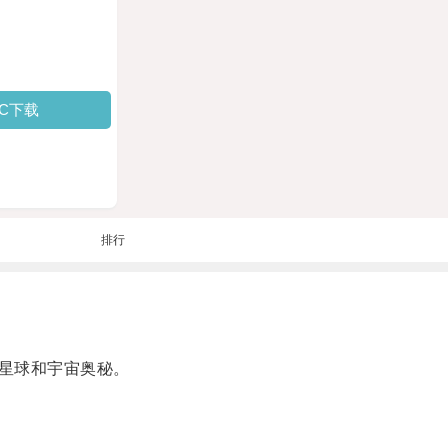
PC下载
排行
星球和宇宙奥秘。