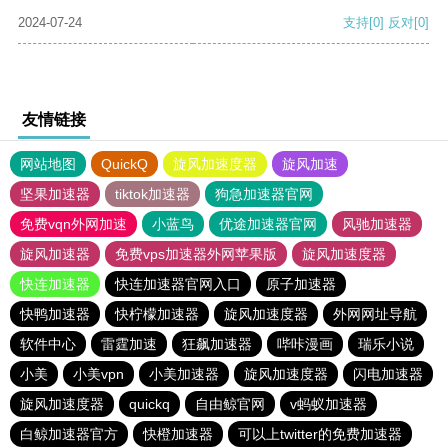
2024-07-24
支持
[0]
反对
[0]
友情链接
网站地图
QuickQ
旋风加速度器
旋风加速
坚果加速器
tiktok加速器
狗急加速器官网
免费vqn外网加速
小蓝鸟
优途加速器官网
风驰加速器
旋风加速器
免费vps加速器外网苹果版
旋风加速度器
快连加速器
快连加速器官网入口
原子加速器
快鸭加速器
快柠檬加速器
旋风加速度器
外网网址导航
软件中心
雷霆加速
狂飙加速器
哔咔漫画
瑞乐小说
小美
小美vpn
小美加速器
旋风加速度器
闪电加速器
旋风加速度器
quickq
自由鲸官网
v蚂蚁加速器
白鲸加速器官方
快橙加速器
可以上twitter的免费加速器